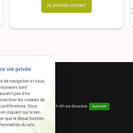
Je prends contact
re vie privée
ce de navigation et vous
cessaires sont
peuvent pas être
ésactiver les cookies de
Google Maps Search API est désactivé.
s préférences. Vous
Autoriser
 cliquant sur le lien
ter que la désactivation
ionnalités du site.