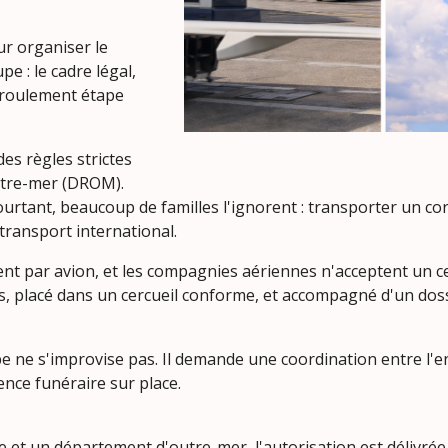
ur organiser le
e : le cadre légal,
déroulement étape
es règles strictes
utre-mer (DROM).
. Pourtant, beaucoup de familles l'ignorent : transporter un
transport international.
ement par avion, et les compagnies aériennes n'acceptent un c
es, placé dans un cercueil conforme, et accompagné d'un doss
e ne s'improvise pas. Il demande une coordination entre l'
nce funéraire sur place.
 et un département d'outre-mer, l'autorisation est délivrée 