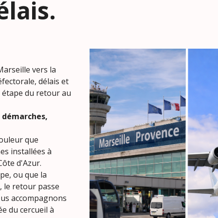
lais.
arseille vers la
ectorale, délais et
 étape du retour au
: démarches,
douleur que
s installées à
Côte d'Azur.
pe, ou que la
s, le retour passe
 nous accompagnons
ée du cercueil à