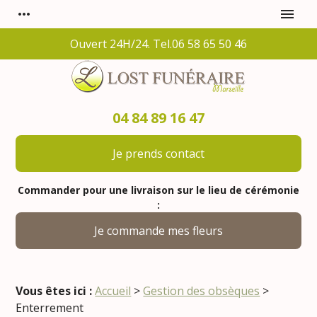
Panneau de gestion des cookies
more_horiz
menu
Ouvert 24H/24. Tel.06 58 65 50 46
04 84 89 16 47
Je prends contact
Commander pour une livraison sur le lieu de cérémonie
:
Je commande mes fleurs
Vous êtes ici :
Accueil
>
Gestion des obsèques
>
Enterrement