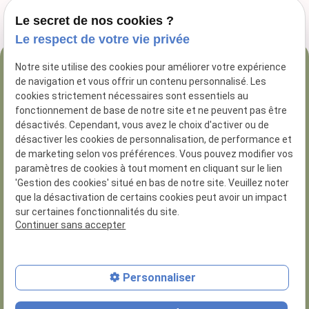
Le secret de nos cookies ?
Le respect de votre vie privée
Notre site utilise des cookies pour améliorer votre expérience
04 84 89 16 47
de navigation et vous offrir un contenu personnalisé. Les
54 Rue George
cookies strictement nécessaires sont essentiels au
fonctionnement de base de notre site et ne peuvent pas être
13005 Marseille
désactivés. Cependant, vous avez le choix d'activer ou de
désactiver les cookies de personnalisation, de performance et
de marketing selon vos préférences. Vous pouvez modifier vos
paramètres de cookies à tout moment en cliquant sur le lien
'Gestion des cookies' situé en bas de notre site. Veuillez noter
que la désactivation de certains cookies peut avoir un impact
N° de Siret :
81285926200014
sur certaines fonctionnalités du site.
Numero d'habilitation : 8.13.01.30
Continuer sans accepter
Plan du site
Personnaliser
Mentions légales
Politique de confidentialité