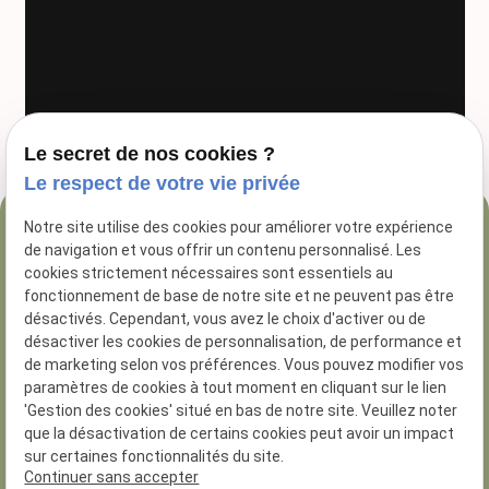
Le secret de nos cookies ?
Le respect de votre vie privée
Notre site utilise des cookies pour améliorer votre expérience
04 84 89 16 47
de navigation et vous offrir un contenu personnalisé. Les
54 Rue George
cookies strictement nécessaires sont essentiels au
fonctionnement de base de notre site et ne peuvent pas être
13005 Marseille
désactivés. Cependant, vous avez le choix d'activer ou de
désactiver les cookies de personnalisation, de performance et
de marketing selon vos préférences. Vous pouvez modifier vos
paramètres de cookies à tout moment en cliquant sur le lien
'Gestion des cookies' situé en bas de notre site. Veuillez noter
que la désactivation de certains cookies peut avoir un impact
N° de Siret :
81285926200014
sur certaines fonctionnalités du site.
Numero d'habilitation : 8.13.01.30
Continuer sans accepter