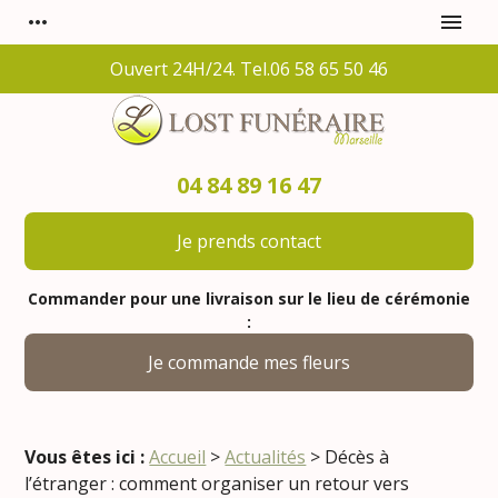
Panneau de gestion des cookies
more_horiz
menu
Ouvert 24H/24. Tel.06 58 65 50 46
04 84 89 16 47
Je prends contact
Commander pour une livraison sur le lieu de cérémonie
:
Je commande mes fleurs
Vous êtes ici :
Accueil
>
Actualités
> Décès à
l’étranger : comment organiser un retour vers