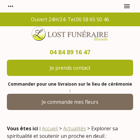
Panneau de gestion des cookies
more_horiz
menu
Ouvert 24H/24. Tel.06 58 65 50 46
04 84 89 16 47
Je prends contact
Commander pour une livraison sur le lieu de cérémonie
:
Je commande mes fleurs
Vous êtes ici :
Accueil
>
Actualités
> Explorer sa
spiritualité et soutenir un proche en deuil :