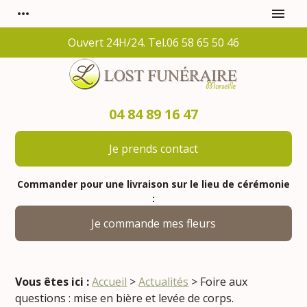
Panneau de gestion des cookies
more_horiz
menu
Ouvert 24H/24. Tel.06 58 65 50 46
04 84 89 16 47
Je prends contact
Commander pour une livraison sur le lieu de cérémonie
:
Je commande mes fleurs
Vous êtes ici :
Accueil
>
Actualités
> Foire aux
questions : mise en bière et levée de corps.