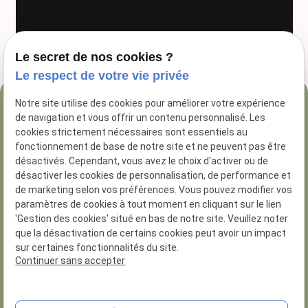
Le secret de nos cookies ?
Le respect de votre vie privée
Notre site utilise des cookies pour améliorer votre expérience
04 84 89 16 47
de navigation et vous offrir un contenu personnalisé. Les
54 Rue George
cookies strictement nécessaires sont essentiels au
fonctionnement de base de notre site et ne peuvent pas être
13005 Marseille
désactivés. Cependant, vous avez le choix d'activer ou de
désactiver les cookies de personnalisation, de performance et
de marketing selon vos préférences. Vous pouvez modifier vos
paramètres de cookies à tout moment en cliquant sur le lien
'Gestion des cookies' situé en bas de notre site. Veuillez noter
que la désactivation de certains cookies peut avoir un impact
N° de Siret :
81285926200014
sur certaines fonctionnalités du site.
Numero d'habilitation : 8.13.01.30
Continuer sans accepter
Plan du site