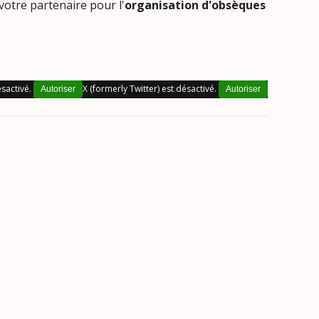
 votre partenaire pour l'
organisation d'obsèques
sactivé.
X (formerly Twitter) est désactivé.
Autoriser
Autoriser