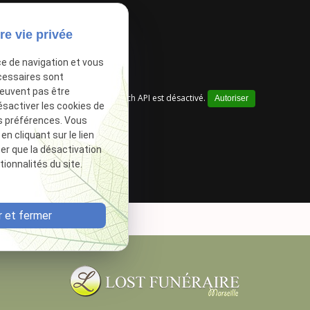
re vie privée
ce de navigation et vous
cessaires sont
peuvent pas être
Google Maps Search API est désactivé.
Autoriser
ésactiver les cookies de
s préférences. Vous
 cliquant sur le lien
ter que la désactivation
ionnalités du site.
 et fermer