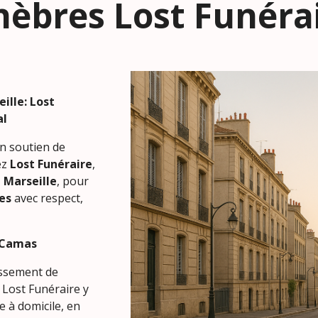
unèbres Lost Funéra
ille: Lost
al
n soutien de
ez
Lost Funéraire
,
 Marseille
, pour
es
avec respect,
u Camas
ssement de
 Lost Funéraire y
e à domicile, en