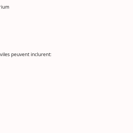
rium
viles peuvent inclurent: