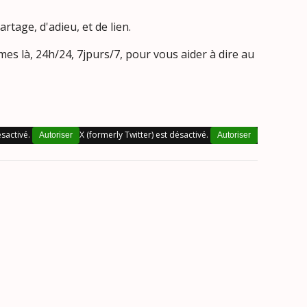
tage, d'adieu, et de lien.
 24h/24, 7jpurs/7, pour vous aider à dire au
sactivé.
X (formerly Twitter) est désactivé.
Autoriser
Autoriser