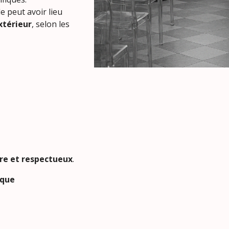
 lieu
térieur
, selon les
bre et respectueux
.
ïque