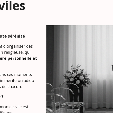
viles
ute sérénité
nt d'organiser des
 religieuse, qui
ère
personnelle et
ons ces moments
vie mérite un adieu
s de chacun.
e?
monie civile est
 spécifiques.