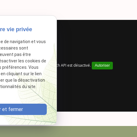
re vie privée
ce de navigation et vous
cessaires sont
peuvent pas être
ésactiver les cookies de
Google Maps Search API est désactivé.
Autoriser
s préférences. Vous
 cliquant sur le lien
ter que la désactivation
ionnalités du site.
 et fermer