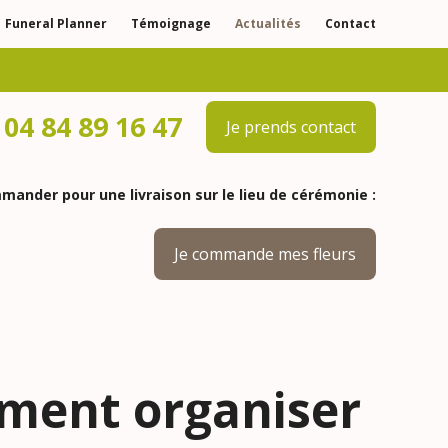
Funeral Planner
Témoignage
Actualités
Contact
04 84 89 16 47
Je prends contact
ander pour une livraison sur le lieu de cérémonie :
Je commande mes fleurs
mment organiser