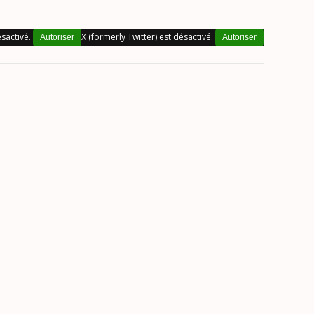
sactivé.
X (formerly Twitter) est désactivé.
Autoriser
Autoriser