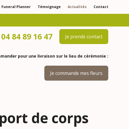
Funeral Planner
Témoignage
Actualités
Contact
04 84 89 16 47
Je prends contact
ander pour une livraison sur le lieu de cérémonie :
Je commande mes fleurs
sport de corps