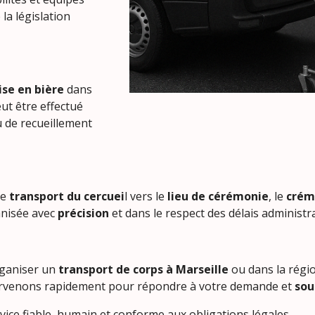
la législation
ise en bière
dans
ut être effectué
u de recueillement
le
transport du cercuei
l vers le
lieu de
cérémonie
, le
crém
e avec
précision
et dans le respect des délais administra
ganiser un
transport de corps à Marseille
ou d
apidement pour répondre à votre demande et
sou
ice fiable, humain et conforme aux obligations légales.