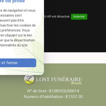
re vie privée
ce de navigation et vous
cessaires sont
Google Maps Search API est désactivé.
Autoriser
peuvent pas être
ésactiver les cookies de
s préférences. Vous
 cliquant sur le lien
ter que la désactivation
ionnalités du site.
 et fermer
N° de Siret :
81285926200014
Numero d'habilitation : 8.13.01.30