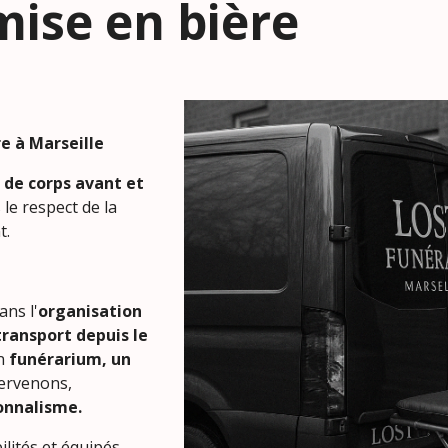
mise en bière
e à Marseille
 de corps avant et
 le respect de la
t.
ans l'
organisation
transport depuis le
un
funérarium, un
 intervenons,
ionnalisme.
lités et équipés