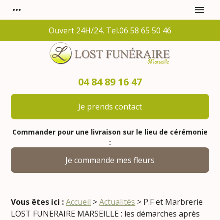
Panneau de gestion des cookies
more_horiz
menu
Ouvert 24H/24. Tel.06 58 65 50 46
04 84 89 16 47
Je prends contact
Commander pour une livraison sur le lieu de cérémonie
:
Je commande mes fleurs
Vous êtes ici :
Accueil
>
Actualités
> P.F et Marbrerie
LOST FUNERAIRE MARSEILLE : les démarches après