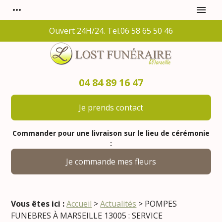
Panneau de gestion des cookies
more_horiz
menu
Ouvert 24H/24. Tel.06 58 65 50 46
04 84 89 16 47
Je prends contact
Commander pour une livraison sur le lieu de cérémonie
:
Je commande mes fleurs
Vous êtes ici :
Accueil
>
Actualités
> POMPES
FUNEBRES À MARSEILLE 13005 : SERVICE