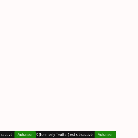
sactivé.
X (formerly Twitter) est désactivé.
Autoriser
Autoriser