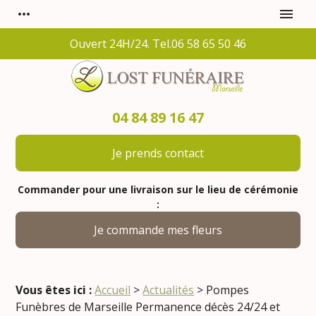
Panneau de gestion des cookies
more_horiz
menu
Ouvert 24H/24. Tel.06 58 65 50 46
04 84 89 16 47
Je prends contact
Commander pour une livraison sur le lieu de cérémonie
:
Je commande mes fleurs
Vous êtes ici :
Accueil
>
Actualités
> Pompes
Funèbres de Marseille Permanence décès 24/24 et