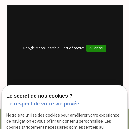
Google Maps Search API est désactivé.
Autoriser
Le secret de nos cookies ?
Le respect de votre vie privée
Notre site utilise des cookies pour améliorer votre expérience
04 84 89 16 47
de navigation et vous offrir un contenu personnalisé. Les
54 Rue George
cookies strictement nécessaires sont essentiels au