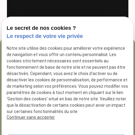
Le secret de nos cookies ?
Le respect de votre vie privée
Notre site utilise des cookies pour améliorer votre expérience
04 84 89 16 47
de navigation et vous offrir un contenu personnalisé. Les
54 Rue George
cookies strictement nécessaires sont essentiels au
fonctionnement de base de notre site et ne peuvent pas être
13005 Marseille
désactivés. Cependant, vous avez le choix d'activer ou de
désactiver les cookies de personnalisation, de performance et
de marketing selon vos préférences. Vous pouvez modifier vos
paramètres de cookies à tout moment en cliquant sur le lien
'Gestion des cookies' situé en bas de notre site. Veuillez noter
que la désactivation de certains cookies peut avoir un impact
N° de Siret :
81285926200014
sur certaines fonctionnalités du site.
Numero d'habilitation : 8.13.01.30
Continuer sans accepter