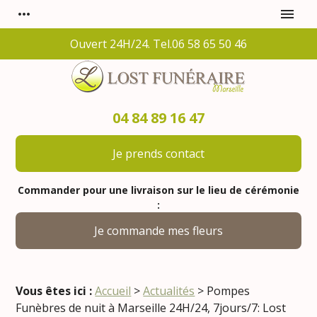
Panneau de gestion des cookies
more_horiz
menu
Ouvert 24H/24. Tel.06 58 65 50 46
04 84 89 16 47
Je prends contact
Commander pour une livraison sur le lieu de cérémonie
:
Je commande mes fleurs
Vous êtes ici :
Accueil
>
Actualités
> Pompes
Funèbres de nuit à Marseille 24H/24, 7jours/7: Lost