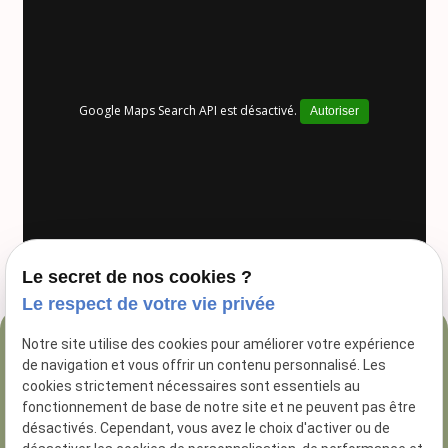
Google Maps Search API est désactivé.
Autoriser
Le secret de nos cookies ?
Le respect de votre vie privée
Notre site utilise des cookies pour améliorer votre expérience
04 84 89 16 47
de navigation et vous offrir un contenu personnalisé. Les
54 Rue George
cookies strictement nécessaires sont essentiels au
fonctionnement de base de notre site et ne peuvent pas être
13005 Marseille
désactivés. Cependant, vous avez le choix d'activer ou de