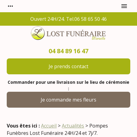
Panneau de gestion des cookies
more_horiz
menu
Ouvert 24H/24. Tel.06 58 65 50 46
04 84 89 16 47
Je prends contact
Commander pour une livraison sur le lieu de cérémonie
:
Je commande mes fleurs
Vous êtes ici :
Accueil
>
Actualités
> Pompes
Funèbres Lost Funéraire 24H/24 et 7j/7.