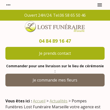
Panneau de gestion des cookies
more_horiz
menu
Ouvert 24H/24. Tel.06 58 65 50 46
04 84 89 16 47
Je prends contact
Commander pour une livraison sur le lieu de cérémonie
:
Je commande mes fleurs
Vous êtes ici :
Accueil
>
Actualités
> Pompes
Funèbres Lost Funéraire Marseille votre agence est