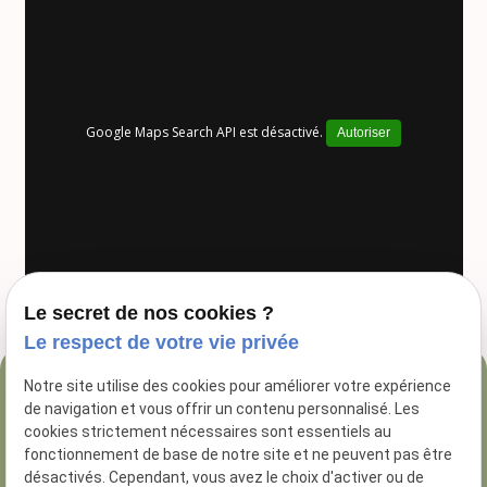
Google Maps Search API est désactivé.
Autoriser
Le secret de nos cookies ?
Le respect de votre vie privée
Notre site utilise des cookies pour améliorer votre expérience
04 84 89 16 47
de navigation et vous offrir un contenu personnalisé. Les
54 Rue George
cookies strictement nécessaires sont essentiels au
fonctionnement de base de notre site et ne peuvent pas être
13005 Marseille
désactivés. Cependant, vous avez le choix d'activer ou de