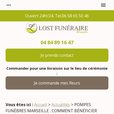
Panneau de gestion des cookies
more_horiz
menu
Ouvert 24H/24. Tel.06 58 65 50 46
04 84 89 16 47
Je prends contact
Commander pour une livraison sur le lieu de cérémonie
:
Je commande mes fleurs
Vous êtes ici :
Accueil
>
Actualités
> POMPES
FUNÈBRES MARSEILLE : COMMENT BÉNÉFICIER