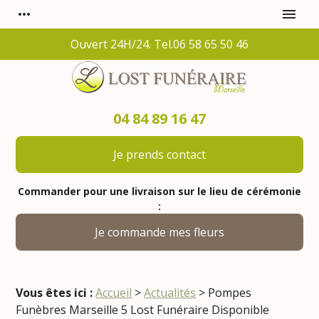
Panneau de gestion des cookies
more_horiz
menu
Ouvert 24H/24. Tel.06 58 65 50 46
04 84 89 16 47
Je prends contact
Commander pour une livraison sur le lieu de cérémonie
:
Je commande mes fleurs
Vous êtes ici :
Accueil
>
Actualités
> Pompes
Funèbres Marseille 5 Lost Funéraire Disponible