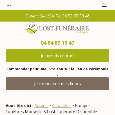
Panneau de gestion des cookies
more_horiz
menu
Ouvert 24H/24. Tel.06 58 65 50 46
04 84 89 16 47
Je prends contact
Commander pour une livraison sur le lieu de cérémonie
:
Je commande mes fleurs
Vous êtes ici :
Accueil
>
Actualités
> Pompes
Funèbres Marseille 5 Lost Funéraire Disponible