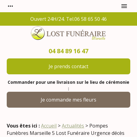
Panneau de gestion des cookies
more_horiz
menu
Ouvert 24H/24. Tel.06 58 65 50 46
04 84 89 16 47
Je prends contact
Commander pour une livraison sur le lieu de cérémonie
:
Je commande mes fleurs
Vous êtes ici :
Accueil
>
Actualités
> Pompes
Funèbres Marseille 5 Lost Funéraire Urgence décès