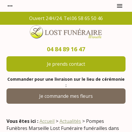
Panneau de gestion des cookies
more_horiz
menu
Ouvert 24H/24. Tel.06 58 65 50 46
04 84 89 16 47
Je prends contact
Commander pour une livraison sur le lieu de cérémonie
:
Je commande mes fleurs
Vous êtes ici :
Accueil
>
Actualités
> Pompes
Funèbres Marseille Lost Funéraire funérailles dans