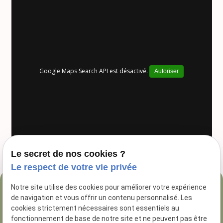
Google Maps Search API est désactivé.
Autoriser
Le secret de nos cookies ?
Le respect de votre vie privée
Notre site utilise des cookies pour améliorer votre expérience
04 84 89 16 47
de navigation et vous offrir un contenu personnalisé. Les
54 Rue George
cookies strictement nécessaires sont essentiels au
fonctionnement de base de notre site et ne peuvent pas être
13005 Marseille