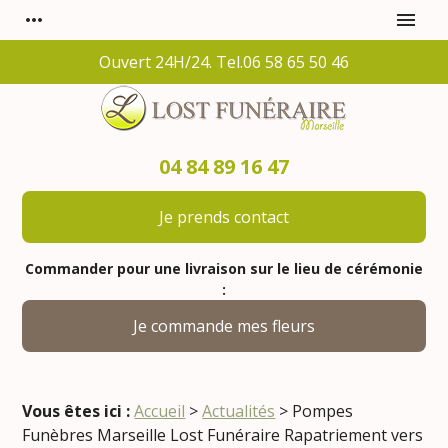
Panneau de gestion des cookies
more_horiz
menu
Ouvert 24H/24. Tel.06 58 65 50 46
04 84 89 16 47
Je prends contact
Commander pour une livraison sur le lieu de cérémonie
:
Je commande mes fleurs
Vous êtes ici :
Accueil
>
Actualités
> Pompes
Funèbres Marseille Lost Funéraire Rapatriement vers