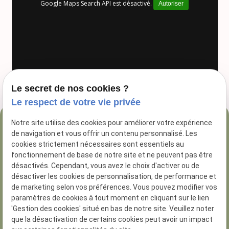
Google Maps Search API est désactivé.
Autoriser
Le secret de nos cookies ?
Le respect de votre vie privée
Notre site utilise des cookies pour améliorer votre expérience
04 84 89 16 47
de navigation et vous offrir un contenu personnalisé. Les
54 Rue George
cookies strictement nécessaires sont essentiels au
fonctionnement de base de notre site et ne peuvent pas être
13005 Marseille
désactivés. Cependant, vous avez le choix d'activer ou de
désactiver les cookies de personnalisation, de performance et
de marketing selon vos préférences. Vous pouvez modifier vos
paramètres de cookies à tout moment en cliquant sur le lien
'Gestion des cookies' situé en bas de notre site. Veuillez noter
que la désactivation de certains cookies peut avoir un impact
N° de Siret :
81285926200014