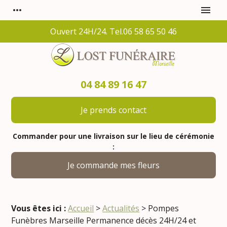
Panneau de gestion des cookies
more_horiz
menu
Ouvert 24H/24. Tel.06 58 65 50 46
04 84 89 16 47
Je prends contact
Commander pour une livraison sur le lieu de cérémonie
:
Je commande mes fleurs
Vous êtes ici :
Accueil
>
Actualités
> Pompes
Funèbres Marseille Permanence décès 24H/24 et