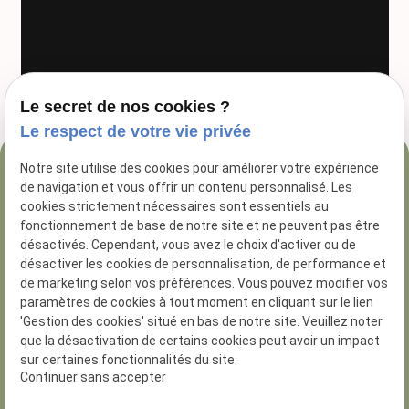
Le secret de nos cookies ?
Le respect de votre vie privée
Notre site utilise des cookies pour améliorer votre expérience
04 84 89 16 47
de navigation et vous offrir un contenu personnalisé. Les
54 Rue George
cookies strictement nécessaires sont essentiels au
fonctionnement de base de notre site et ne peuvent pas être
13005 Marseille
désactivés. Cependant, vous avez le choix d'activer ou de
désactiver les cookies de personnalisation, de performance et
de marketing selon vos préférences. Vous pouvez modifier vos
paramètres de cookies à tout moment en cliquant sur le lien
'Gestion des cookies' situé en bas de notre site. Veuillez noter
que la désactivation de certains cookies peut avoir un impact
N° de Siret :
81285926200014
sur certaines fonctionnalités du site.
Numero d'habilitation : 8.13.01.30
Continuer sans accepter