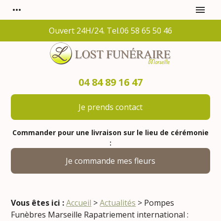
Panneau de gestion des cookies
more_horiz
menu
Ouvert 24H/24. Tel.06 58 65 50 46
04 84 89 16 47
Je prends contact
Commander pour une livraison sur le lieu de cérémonie
:
Je commande mes fleurs
Vous êtes ici :
Accueil
>
Actualités
> Pompes
Funèbres Marseille Rapatriement international :