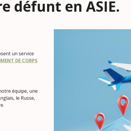
re défunt en ASIE.
osent un service
IEMENT DE CORPS
otre équipe, une
Anglais, le Russe,
re.