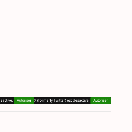
sactivé.
X (formerly Twitter) est désactivé.
Autoriser
Autoriser