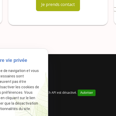
Je prends contact
re vie privée
ce de navigation et vous
cessaires sont
peuvent pas être
ésactiver les cookies de
Google Maps Search API est désactivé.
s préférences. Vous
Autoriser
 cliquant sur le lien
ter que la désactivation
ionnalités du site.