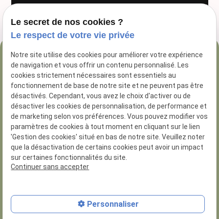
Le secret de nos cookies ?
Le respect de votre vie privée
Notre site utilise des cookies pour améliorer votre expérience
04 84 89 16 47
de navigation et vous offrir un contenu personnalisé. Les
54 Rue George
cookies strictement nécessaires sont essentiels au
fonctionnement de base de notre site et ne peuvent pas être
13005 Marseille
désactivés. Cependant, vous avez le choix d'activer ou de
désactiver les cookies de personnalisation, de performance et
de marketing selon vos préférences. Vous pouvez modifier vos
paramètres de cookies à tout moment en cliquant sur le lien
'Gestion des cookies' situé en bas de notre site. Veuillez noter
que la désactivation de certains cookies peut avoir un impact
N° de Siret :
81285926200014
sur certaines fonctionnalités du site.
Numero d'habilitation : 8.13.01.30
Continuer sans accepter
Plan du site
Personnaliser
Mentions légales