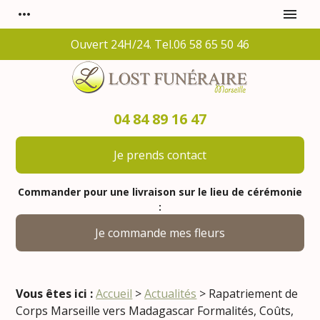
Panneau de gestion des cookies
more_horiz
menu
Ouvert 24H/24. Tel.06 58 65 50 46
04 84 89 16 47
Je prends contact
Commander pour une livraison sur le lieu de cérémonie
:
Je commande mes fleurs
Vous êtes ici :
Accueil
>
Actualités
> Rapatriement de
Corps Marseille vers Madagascar Formalités, Coûts,