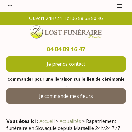
Panneau de gestion des cookies
more_horiz
menu
Ouvert 24H/24. Tel.06 58 65 50 46
04 84 89 16 47
Je prends contact
Commander pour une livraison sur le lieu de cérémonie
:
Je commande mes fleurs
Vous êtes ici :
Accueil
>
Actualités
> Rapatriement
funéraire en Slovaquie depuis Marseille 24h/24 7j/7