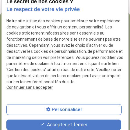
Le secret de nos cookies ?
Le respect de votre vie privée
Notre site utilise des cookies pour améliorer votre expérience
04 84 89 16 47
de navigation et vous offrir un contenu personnalisé. Les
54 Rue George
cookies strictement nécessaires sont essentiels au
fonctionnement de base de notre site et ne peuvent pas être
13005 Marseille
désactivés. Cependant, vous avez le choix d'activer ou de
désactiver les cookies de personnalisation, de performance et
de marketing selon vos préférences. Vous pouvez modifier vos
paramètres de cookies à tout moment en cliquant sur le lien
'Gestion des cookies' situé en bas de notre site. Veuillez noter
que la désactivation de certains cookies peut avoir un impact
N° de Siret :
81285926200014
sur certaines fonctionnalités du site.
Numero d'habilitation : 8.13.01.30
Continuer sans accepter
Plan du site
Personnaliser
Mentions légales
Politique de confidentialité
Accepter et fermer
Gestion des cookies