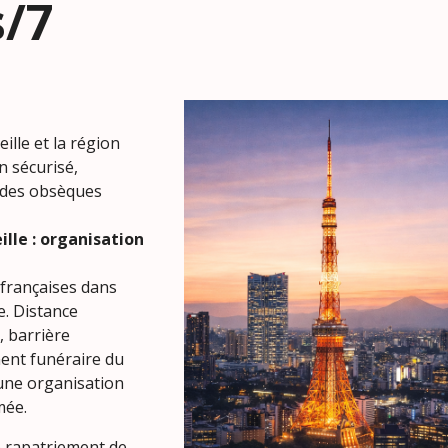
s/7
lle et la région
n sécurisé,
e des obsèques
lle : organisation
 françaises dans
e. Distance
, barrière
ment funéraire du
 une organisation
mée.
e rapatriement de