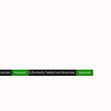
sactivé.
X (formerly Twitter) est désactivé.
Autoriser
Autoriser