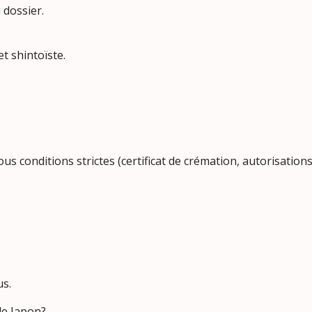
 dossier.
t shintoïste.
us conditions strictes (certificat de crémation, autorisation
us.
le Japon?