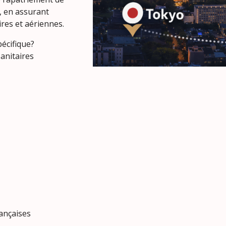
7, en assurant
ires et aériennes.
pécifique?
anitaires
rançaises