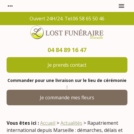
Panneau de gestion des cookies
more_horiz
menu
Ouvert 24H/24. Tel.06 58 65 50 46
04 84 89 16 47
Je prends contact
Commander pour une livraison sur le lieu de cérémonie
:
Je commande mes fleurs
Vous êtes ici :
Accueil
>
Actualités
> Rapatriement
international depuis Marseille : démarches, délais et