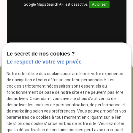
Google Maps Search API est désactivé.
Autoriser
Le secret de nos cookies ?
Le respect de votre vie privée
Notre site utilise des cookies pour améliorer votre expérience
04 84 89 16 47
de navigation et vous offrir un contenu personnalisé. Les
54 Rue George
cookies strictement nécessaires sont essentiels au
fonctionnement de base de notre site et ne peuvent pas être
13005 Marseille
désactivés. Cependant, vous avez le choix d'activer ou de
désactiver les cookies de personnalisation, de performance et
de marketing selon vos préférences. Vous pouvez modifier vos
paramètres de cookies à tout moment en cliquant sur le lien
'Gestion des cookies' situé en bas de notre site. Veuillez noter
que la désactivation de certains cookies peut avoir un impact
N° de Siret :
81285926200014