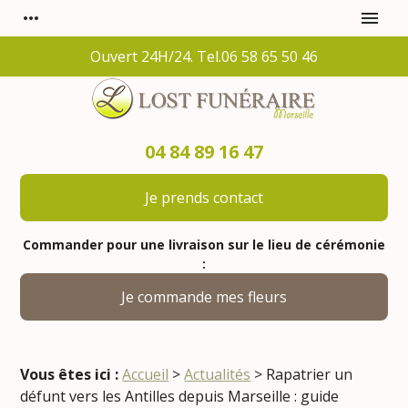
Panneau de gestion des cookies
more_horiz
menu
Ouvert 24H/24. Tel.06 58 65 50 46
04 84 89 16 47
Je prends contact
Commander pour une livraison sur le lieu de cérémonie
:
Je commande mes fleurs
Vous êtes ici :
Accueil
>
Actualités
> Rapatrier un
défunt vers les Antilles depuis Marseille : guide