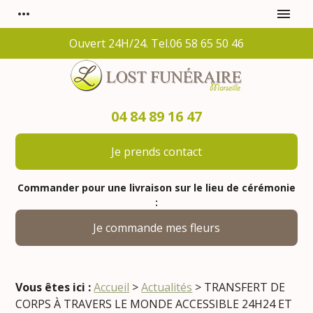
Panneau de gestion des cookies
more_horiz
menu
Ouvert 24H/24. Tel.06 58 65 50 46
04 84 89 16 47
Je prends contact
Commander pour une livraison sur le lieu de cérémonie
:
Je commande mes fleurs
Vous êtes ici :
Accueil
>
Actualités
> TRANSFERT DE
CORPS À TRAVERS LE MONDE ACCESSIBLE 24H24 ET