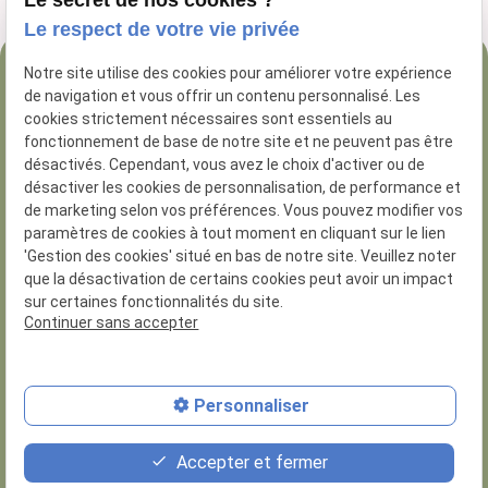
Le secret de nos cookies ?
Le respect de votre vie privée
Notre site utilise des cookies pour améliorer votre expérience
04 84 89 16 47
de navigation et vous offrir un contenu personnalisé. Les
54 Rue George
cookies strictement nécessaires sont essentiels au
fonctionnement de base de notre site et ne peuvent pas être
13005 Marseille
désactivés. Cependant, vous avez le choix d'activer ou de
désactiver les cookies de personnalisation, de performance et
de marketing selon vos préférences. Vous pouvez modifier vos
paramètres de cookies à tout moment en cliquant sur le lien
'Gestion des cookies' situé en bas de notre site. Veuillez noter
que la désactivation de certains cookies peut avoir un impact
N° de Siret :
81285926200014
sur certaines fonctionnalités du site.
Numero d'habilitation : 8.13.01.30
Continuer sans accepter
Plan du site
Personnaliser
Mentions légales
Politique de confidentialité
Accepter et fermer
Gestion des cookies