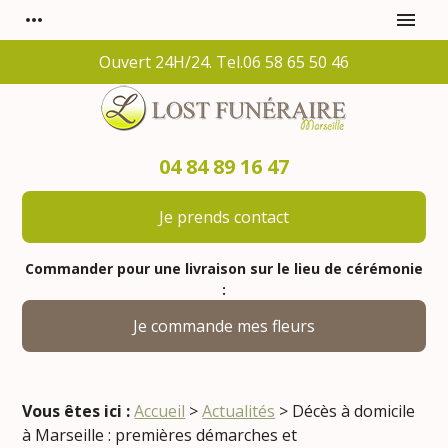
Panneau de gestion des cookies
more_horiz
menu
Ouvert 24H/24. Tel.06 58 65 50 46
04 84 89 16 47
Je prends contact
Commander pour une livraison sur le lieu de cérémonie
:
Je commande mes fleurs
Vous êtes ici :
Accueil
>
Actualités
> Décès à domicile
à Marseille : premières démarches et