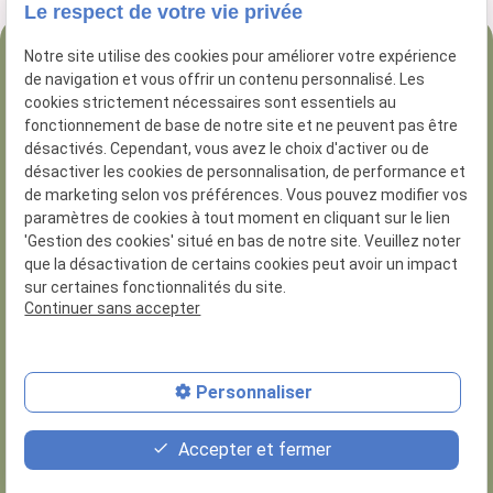
Le respect de votre vie privée
Notre site utilise des cookies pour améliorer votre expérience
04 84 89 16 47
de navigation et vous offrir un contenu personnalisé. Les
54 Rue George
cookies strictement nécessaires sont essentiels au
fonctionnement de base de notre site et ne peuvent pas être
13005 Marseille
désactivés. Cependant, vous avez le choix d'activer ou de
désactiver les cookies de personnalisation, de performance et
de marketing selon vos préférences. Vous pouvez modifier vos
paramètres de cookies à tout moment en cliquant sur le lien
'Gestion des cookies' situé en bas de notre site. Veuillez noter
que la désactivation de certains cookies peut avoir un impact
N° de Siret :
81285926200014
sur certaines fonctionnalités du site.
Numero d'habilitation : 8.13.01.30
Continuer sans accepter
Plan du site
Personnaliser
Mentions légales
Politique de confidentialité
Accepter et fermer
Gestion des cookies