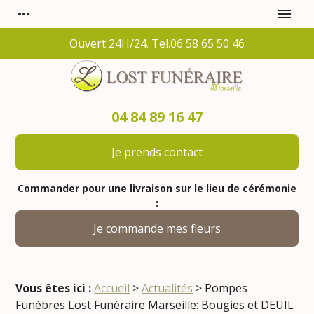
Panneau de gestion des cookies
more_horiz
menu
Ouvert 24H/24. Tel.06 58 65 50 46
04 84 89 16 47
Je prends contact
Commander pour une livraison sur le lieu de cérémonie
:
Je commande mes fleurs
Vous êtes ici :
Accueil
>
Actualités
> Pompes
Funèbres Lost Funéraire Marseille: Bougies et DEUIL