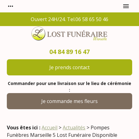
Panneau de gestion des cookies
more_horiz
menu
Ouvert 24H/24. Tel.06 58 65 50 46
04 84 89 16 47
Je prends contact
Commander pour une livraison sur le lieu de cérémonie
:
Je commande mes fleurs
Vous êtes ici :
Accueil
>
Actualités
> Pompes
Funèbres Marseille 5 Lost Funéraire Disponible