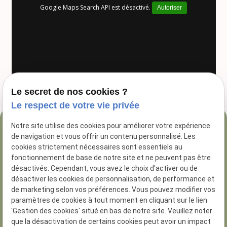
Google Maps Search API est désactivé.
Autoriser
Le secret de nos cookies ?
Le respect de votre vie privée
Notre site utilise des cookies pour améliorer votre expérience
04 84 89 16 47
de navigation et vous offrir un contenu personnalisé. Les
54 Rue George
cookies strictement nécessaires sont essentiels au
fonctionnement de base de notre site et ne peuvent pas être
13005 Marseille
désactivés. Cependant, vous avez le choix d'activer ou de
désactiver les cookies de personnalisation, de performance et
de marketing selon vos préférences. Vous pouvez modifier vos
paramètres de cookies à tout moment en cliquant sur le lien
'Gestion des cookies' situé en bas de notre site. Veuillez noter
que la désactivation de certains cookies peut avoir un impact
N° de Siret :
81285926200014