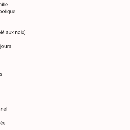
ille
mbolique
lé aux noix)
 jours
és
nnel
vée