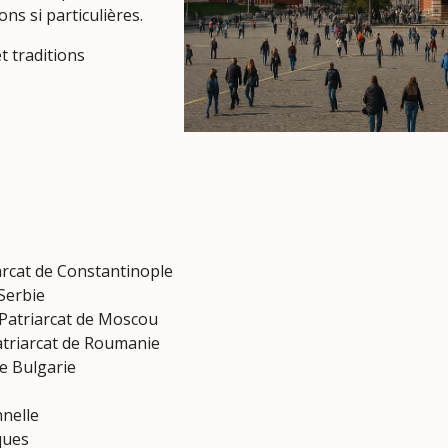
ns si particulières.
t traditions
iarcat de Constantinople
 Serbie
 Patriarcat de Moscou
atriarcat de Roumanie
de Bulgarie
nelle
ques