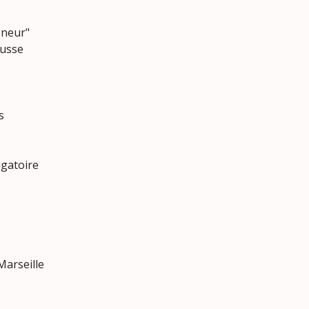
gneur"
russe
s
igatoire
Marseille