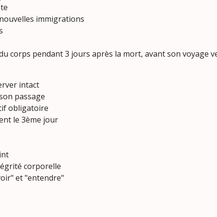
te
 nouvelles immigrations
s
du corps pendant 3 jours après la mort, avant son voyage ve
erver intact
 son passage
if obligatoire
ent le 3ème jour
int
tégrité corporelle
voir" et "entendre"