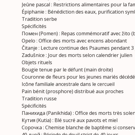
Jeûne pascal : Restrictions alimentaires pour la fam
Épiphanie : Bénédiction des eaux, purification sy
Tradition serbe
Spécificités
Помен (Pomen) : Repas commémoratif avec žito (b
Opelo : Office des morts avec encens abondant
Čitanje : Lecture continue des Psaumes pendant 3
Zadušnice : Jour des morts selon calendrier julien
Objets rituels
Bougie tenue par le défunt (main droite)
Couronne de fleurs pour les jeunes mariés décéd
Icône familiale ancestrale dans le cercueil
Pain bénit (prosphore) distribué aux proches
Tradition russe
Spécificités
Панихида (Panikhida) : Office des morts très sole
Кутия (Kutia) : Blé sucré aux pavots et miel
Сорочка : Chemise blanche de baptême si conser
40 дней : Période de deuil strict de 40 jours